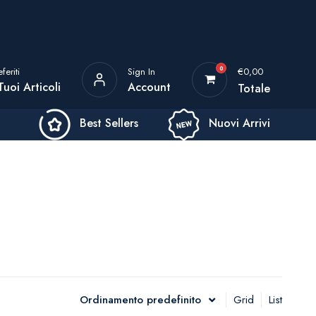
0
eferiti
Sign In
€
0,00
 Tuoi Articoli
Account
Totale
Best Sellers
Nuovi Arrivi
Ordinamento predefinito
Grid
List