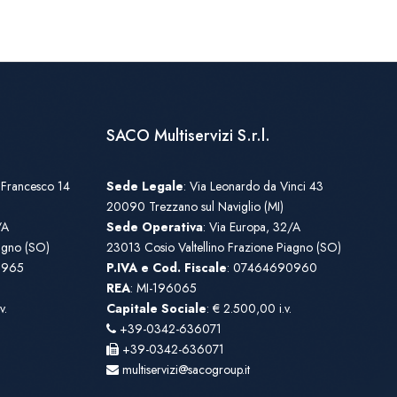
SACO Multiservizi S.r.l.
 Francesco 14
Sede Legale
: Via Leonardo da Vinci 43
20090 Trezzano sul Naviglio (MI)
/A
Sede Operativa
: Via Europa, 32/A
iagno (SO)
23013 Cosio Valtellino Frazione Piagno (SO)
0965
P.IVA e Cod. Fiscale
: 07464690960
REA
: MI-196065
v.
Capitale Sociale
: € 2.500,00 i.v.
+39-0342-636071
+39-0342-636071
multiservizi@sacogroup.it