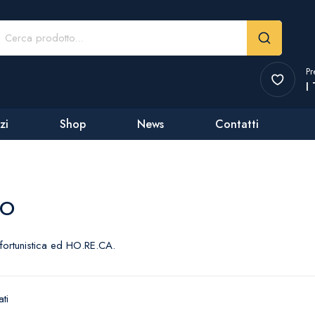
Pr
I
zi
Shop
News
Contatti
CO
infortunistica ed HO.RE.CA.
ati