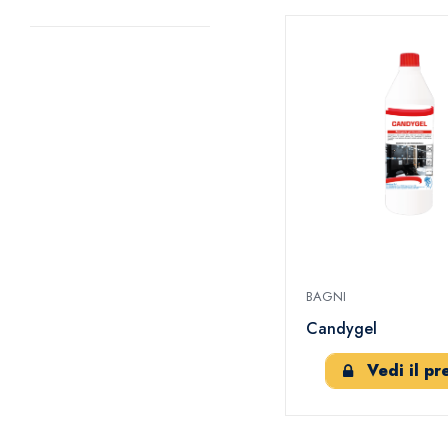
BAGNI
Candygel
Vedi il pr