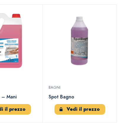
BAGNI
m – Mani
Spot Bagno
i il prezzo
Vedi il prezzo