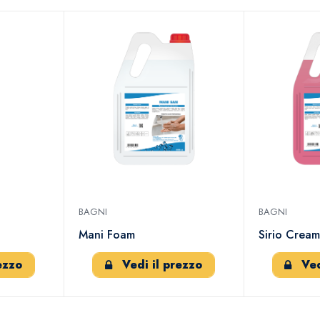
BAGNI
BAGNI
Mani Foam
Sirio Crea
ezzo
Vedi il prezzo
Ved