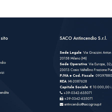
sito
SACO Antincendio S.r.l.
Sede Legale
: Via Grazzini Anton
20158 Milano (MI)
ndio
Sede Operativa
: Via Europa, 32
23013 Cosio Valtellino Frazione P
izi
P.IVA e Cod. Fiscale
: 0939788
REA
: MI-2087628
Capitale Sociale
: € 10.000,00 i.
endita
+39-0342-635071
+39-0342-635071
antincendio@sacogroup.it