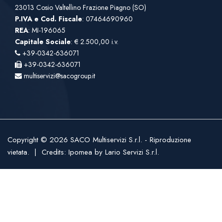
23013 Cosio Valtellino Frazione Piagno (SO)
P.IVA e Cod. Fiscale
: 07464690960
REA
: MI-196065
Capitale Sociale
: € 2.500,00 i.v.
+39-0342-636071
+39-0342-636071
multiservizi@sacogroup.it
Copyright © 2026 SACO Multiservizi S.r.l. - Riproduzione
vietata. | Credits:
Ipomea
by
Lario Servizi S.r.l.