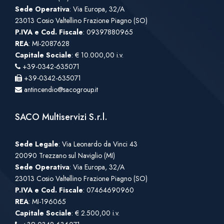
Sede Operativa
: Via Europa, 32/A
23013 Cosio Valtellino Frazione Piagno (SO)
P.IVA e Cod. Fiscale
: 09397880965
REA
: MI-2087628
Capitale Sociale
: € 10.000,00 i.v.
+39-0342-635071
+39-0342-635071
antincendio@sacogroup.it
SACO Multiservizi S.r.l.
Sede Legale
: Via Leonardo da Vinci 43
20090 Trezzano sul Naviglio (MI)
Sede Operativa
: Via Europa, 32/A
23013 Cosio Valtellino Frazione Piagno (SO)
P.IVA e Cod. Fiscale
: 07464690960
REA
: MI-196065
Capitale Sociale
: € 2.500,00 i.v.