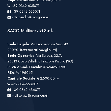
+39-0342-635071
+39-0342-635071
antincendio@sacogroup.it
SACO Multiservizi S.r.l.
Sede Legale
: Via Leonardo da Vinci 43
20090 Trezzano sul Naviglio (MI)
Sede Operativa
: Via Europa, 32/A
23013 Cosio Valtellino Frazione Piagno (SO)
P.IVA e Cod. Fiscale
: 07464690960
REA
: MI-196065
Capitale Sociale
: € 2.500,00 i.v.
+39-0342-636071
+39-0342-636071
multiservizi@sacogroup.it